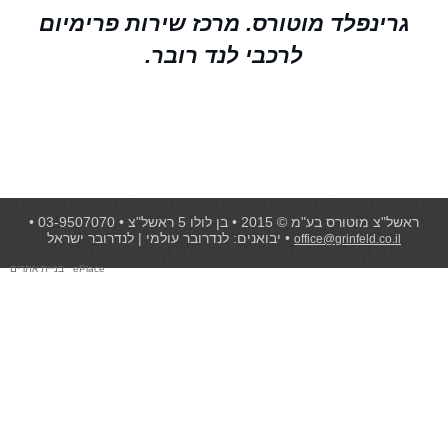
גרינפלד מוטורס. מרכז שירות פרימיום
לרכבי לנד רובר.
ראשל"צ מוטורס בע"מ © 2015 • בן לולו 5 ראשל"צ • 03-9507070 •
• יבואנים: לנדרובר עולמי | לנדרובר ישראל
office@grinfeld.co.il
ePlace
בניית אתרים